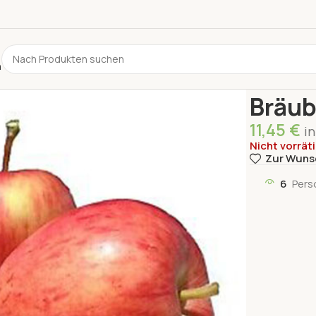
n
Start
Obst
A
Bräub
11,45
€
i
Nicht vorrät
Zur Wuns
6
Pers