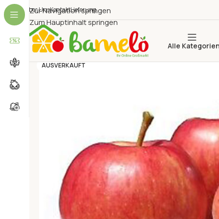
Über Uns
Zur Navigation springen
Kontakt
Lieferung
Zum Hauptinhalt springen
Alle Kategorie
AUSVERKAUFT