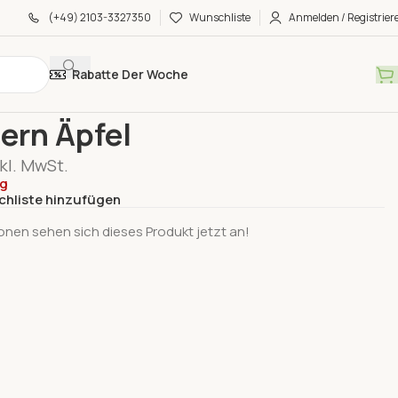
(+49) 2103-3327350
Wunschliste
Anmelden / Registrier
Rabatte Der Woche
pfel & Birnen
Bräubern Äpfel
ern Äpfel
nkl. MwSt.
ig
chliste hinzufügen
onen sehen sich dieses Produkt jetzt an!