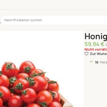
n
Start
Gemüs
Honi
59,94
€
Nicht vorrät
Zur Wuns
18
Pers