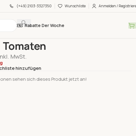
(+49) 2103-3327350
Wunschliste
Anmelden / Registrier
Rabatte Der Woche
e
Tomaten & Paprika & Chili
Honig Tomaten
g Tomaten
inkl. MwSt.
ig
chliste hinzufügen
onen sehen sich dieses Produkt jetzt an!