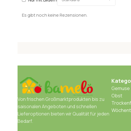
Es gibt noch keine Rezensionen.
Katego
Gemuse
Obst
Von frischen Großmarktprodukten bis zu
Trockenf
saisonalen Angeboten und schnellen
Wöchentl
Lieferoptionen bieten wir Qualität für jeden
Bedarf.