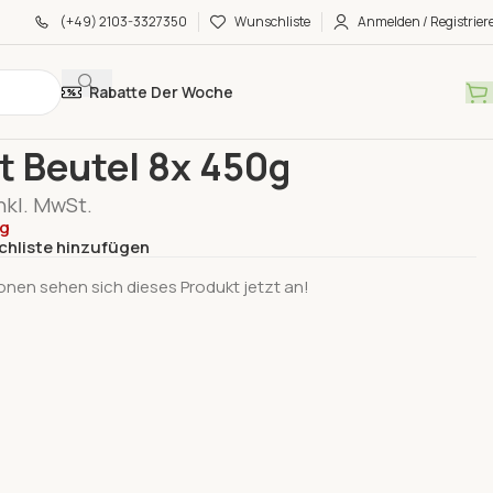
(+49) 2103-3327350
Wunschliste
Anmelden / Registrier
Rabatte Der Woche
e
Gurken & Salat & Pilze
Spinat Beutel 8x 450g
t Beutel 8x 450g
nkl. MwSt.
ig
chliste hinzufügen
onen sehen sich dieses Produkt jetzt an!