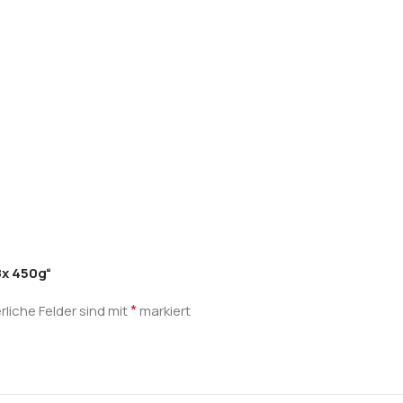
8x 450g“
*
rliche Felder sind mit
markiert