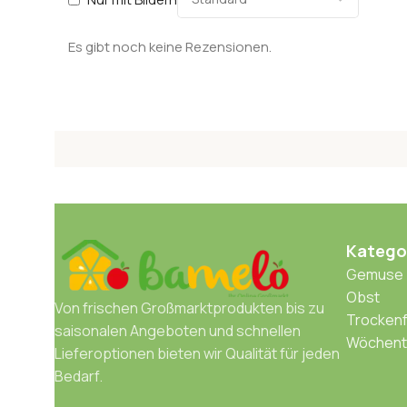
Es gibt noch keine Rezensionen.
Katego
Gemuse
Obst
Von frischen Großmarktprodukten bis zu
Trockenf
saisonalen Angeboten und schnellen
Wöchentl
Lieferoptionen bieten wir Qualität für jeden
Bedarf.