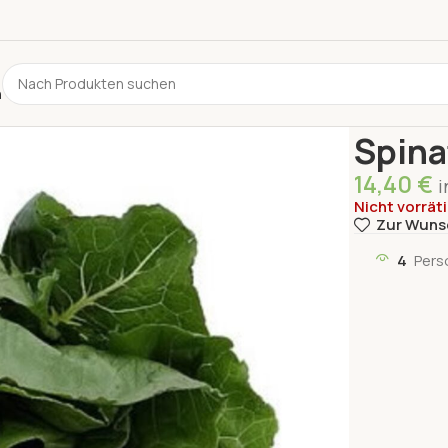
n
Start
Gemüs
Spina
14,40
€
i
Nicht vorrät
Zur Wuns
4
Pers